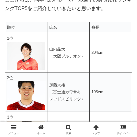
ングTOP5をご紹介していきたいと思います。
順位
氏名
身長
1位
山内晶大
204cm
（大阪ブルテオン）
2位
加藤大雄
（富士通カワサキ
195cm
レッドスピリッツ）
3位
橋本大海
194cm
メニュー
ホーム
検索
トップ
サイドバー
（千葉ZELVA）