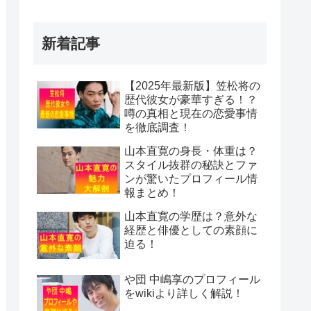
新着記事
【2025年最新版】笠松将の
歴代彼女が豪華すぎる！？
噂の真相と現在の恋愛事情
を徹底調査！
山本直寛の身長・体重は？
スタイル抜群の秘訣とファ
ンが驚いたプロフィール情
報まとめ！
山本直寛の学歴は？意外な
経歴と俳優としての素顔に
迫る！
や団 中嶋享のプロフィール
をwikiより詳しく解説！