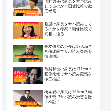
佐野勇斗は身長をサバ読み
してるのか？画像比較で徹
底考察！
趣里は身長をサバ読みして
るのかを考察？画像比較で
真相に迫る！
長友佑都の身長は170cm？
画像比較でサバ読み疑惑を
徹底検証！
亀梨和也の身長は171cm？
画像比較でサバ読み疑惑を
徹底検証！
橋本愛の身長は165cm？画
像比較でサバ読み疑惑を徹
底検証！