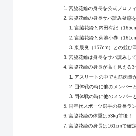
宮脇花綸の身長を公式プロフ
宮脇花綸の身長サバ読み疑惑
宮脇花綸と内田有紀（165
宮脇花綸と菊池小巻（161
東晟良（157cm）との並
宮脇花綸は身長をサバ読みして
宮脇花綸の身長が高く見える3
アスリートの中でも筋肉量
団体戦の時に他のメンバー
団体戦の時に他のメンバー
同年代スポーツ選手の身長ラン
宮脇花綸の体重は53kg前後！
宮脇花綸の身長は161cmで