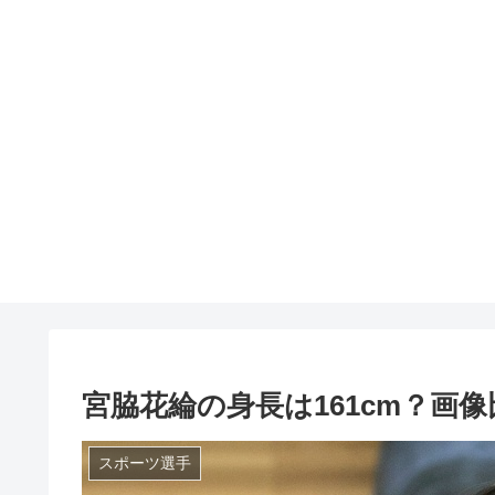
宮脇花綸の身長は161cm？画
スポーツ選手