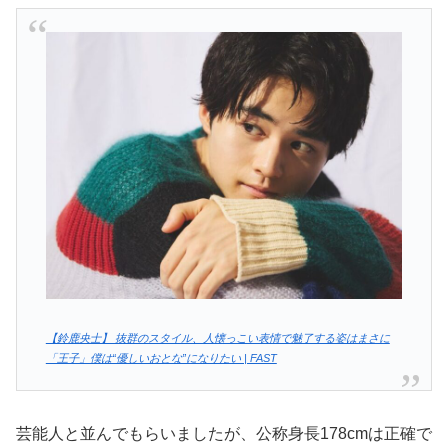
【鈴鹿央士】 抜群のスタイル、人懐っこい表情で魅了する姿はまさに
「王子」僕は“優しいおとな”になりたい | FAST
芸能人と並んでもらいましたが、公称身長178cmは正確で