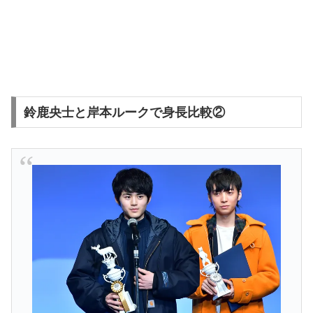
鈴鹿央士と岸本ルークで身長比較②