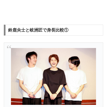
鈴鹿央士と岐洲匠で身長比較①