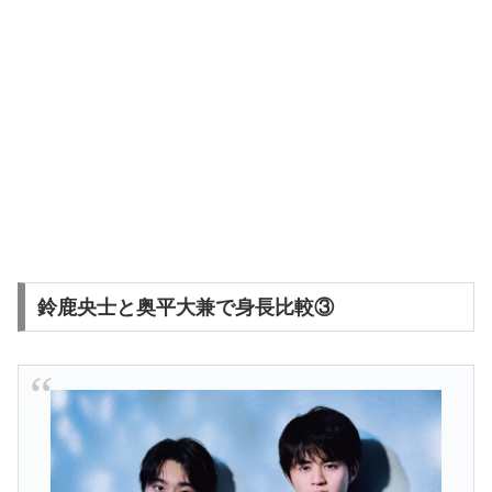
鈴鹿央士と奥平大兼で身長比較③