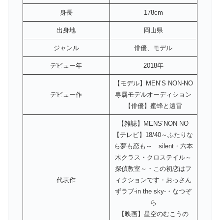
身長
178cm
出身地
岡山県
ジャンル
俳優、モデル
デビュー年
2018年
【モデル】MEN’S NON-NO
デビュー作
専属モデルオーディション
【俳優】蜜蜂と遠雷
【雑誌】MENS’NON-NO
【テレビ】18/40～ふたりな
ら夢も恋も～ silent・六本
木クラス・クロステイル～
探偵教室～・この初恋はフ
代表作
ィクションです・おっさん
ずラブ-in the sky-・なつぞ
ら
【映画】星空のむこうの