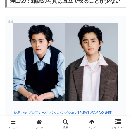
理由②：雑誌の写真は直立で映ることが少ない
鈴鹿 央士 プロフィール メンズノンノウェブ | MEN’S NON-NO WEB
メニュー
ホーム
検索
トップ
サイドバー