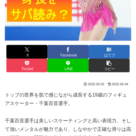
X
Facebook
はてブ
Pocket
LINE
コピー
2025.05.03
2025.05.04
トップの世界を肌で感じながら成長する19歳のフィギュ
アスケーター・千葉百音選手。
千葉百音選手は美しいスケーティングと高い表現力、そし
て強いメンタルが魅力であり、しなやかで正確な滑りは高