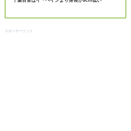
千葉百音はイ・ヘインより身長が9cm低い
スポンサーリンク