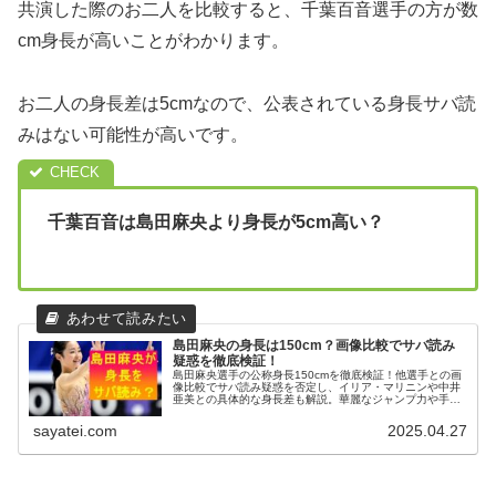
共演した際のお二人を比較すると、千葉百音選手の方が数
cm身長が高いことがわかります。
お二人の身長差は5cmなので、公表されている身長サバ読
みはない可能性が高いです。
千葉百音は島田麻央より身長が5cm高い？
島田麻央の身長は150cm？画像比較でサバ読み
疑惑を徹底検証！
島田麻央選手の公称身長150cmを徹底検証！他選手との画
像比較でサバ読み疑惑を否定し、イリア・マリニンや中井
亜美との具体的な身長差も解説。華麗なジャンプ力や手足
の長さが彼女を実際より高く見せる理由も詳しく考察しま
す。
sayatei.com
2025.04.27