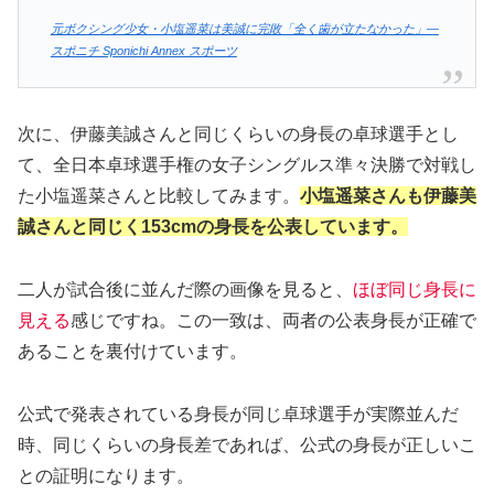
元ボクシング少女・小塩遥菜は美誠に完敗「全く歯が立たなかった」―
スポニチ Sponichi Annex スポーツ
次に、伊藤美誠さんと同じくらいの身長の卓球選手とし
て、全日本卓球選手権の女子シングルス準々決勝で対戦し
た小塩遥菜さんと比較してみます。
小塩遥菜さんも伊藤美
誠さんと同じく153cmの身長を公表しています。
二人が試合後に並んだ際の画像を見ると、
ほぼ同じ身長に
見える
感じですね。この一致は、両者の公表身長が正確で
あることを裏付けています。
公式で発表されている身長が同じ卓球選手が実際並んだ
時、同じくらいの身長差であれば、公式の身長が正しいこ
との証明になります。