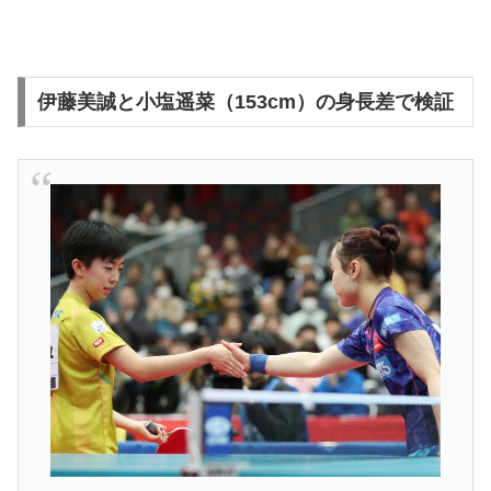
伊藤美誠と小塩遥菜（153cm）の身長差で検証