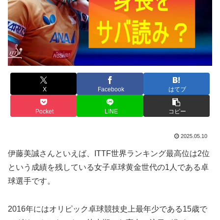
X
Facebook
はてブ
Pocket
LINE
コピー
2025.05.10
伊藤美誠さんといえば、ITTF世界ランキング最高位は2位
という成績を残している女子卓球黄金世代の1人である卓
球選手です。
2016年にはオリピック卓球競技史上最年少である15歳で