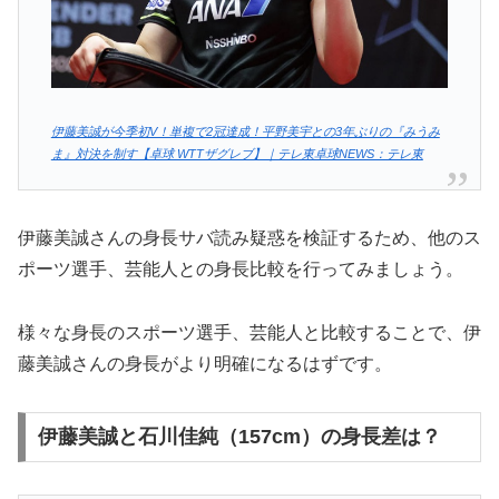
伊藤美誠が今季初V！単複で2冠達成！平野美宇との3年ぶりの『みうみ
ま』対決を制す【卓球 WTTザグレブ】｜テレ東卓球NEWS：テレ東
伊藤美誠さんの身長サバ読み疑惑を検証するため、他のス
ポーツ選手、芸能人との身長比較を行ってみましょう。
様々な身長のスポーツ選手、芸能人と比較することで、伊
藤美誠さんの身長がより明確になるはずです。
伊藤美誠と石川佳純（157cm）の身長差は？