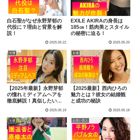
白石聖がなぜ永野芽郁の
EXILE AKIRAの身長は
代役に？理由と背景を解
185㎝！筋肉美とスタイル
説！
の秘密に迫る！
2025.05.22
2025.05.20
女優
女優
【2025年最新】永野芽郁
【2025最新】西内ひろの
の憧れミディアムヘアを
魅力とは？彼女の結婚観
徹底解説！真似したいヘ
と成功の秘訣
アスタイル集
2025.05.19
2025.05.18
女優
お笑い芸人