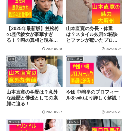
【2025年最新版】笠松将
山本直寛の身長・体重
の歴代彼女が豪華すぎ
は？スタイル抜群の秘訣
る！？噂の真相と現在の
とファンが驚いたプロフ
恋愛事情を徹底調査！
ィール情報まとめ！
2025.05.28
2025.05.28
俳優
お笑い芸人
山本直寛の学歴は？意外
や団 中嶋享のプロフィー
な経歴と俳優としての素
ルをwikiより詳しく解説！
顔に迫る！
2025.05.27
2025.05.26
タレント
タレント