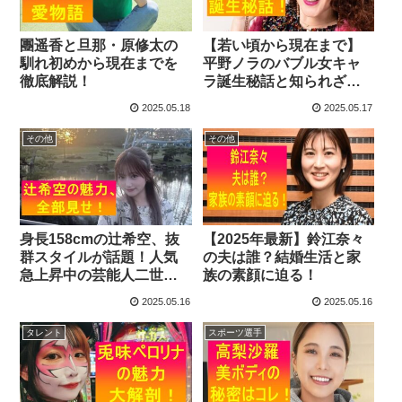
團遥香と旦那・原修太の
【若い頃から現在まで】
馴れ初めから現在までを
平野ノラのバブル女キャ
徹底解説！
ラ誕生秘話と知られざる
素顔
2025.05.18
2025.05.17
その他
その他
身長158cmの辻希空、抜
【2025年最新】鈴江奈々
群スタイルが話題！人気
の夫は誰？結婚生活と家
急上昇中の芸能人二世の
族の素顔に迫る！
魅力に迫る
2025.05.16
2025.05.16
タレント
スポーツ選手