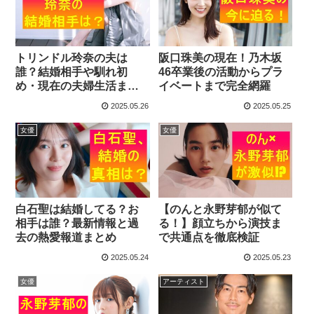
トリンドル玲奈の夫は
阪口珠美の現在！乃木坂
誰？結婚相手や馴れ初
46卒業後の活動からプラ
め・現在の夫婦生活まで
イベートまで完全網羅
徹底解説
2025.05.26
2025.05.25
女優
女優
白石聖は結婚してる？お
【のんと永野芽郁が似て
相手は誰？最新情報と過
る！】顔立ちから演技ま
去の熱愛報道まとめ
で共通点を徹底検証
2025.05.24
2025.05.23
女優
アーティスト