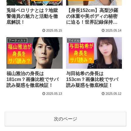
兎味ペロリナとは？地獄
【身長152cm】高梨沙羅
警備員の魅力と活動を徹
の体重や美ボディの秘密
底解説！
に迫る！世界記録保持者
の素顔に迫る特集
2025.05.15
2025.05.14
アーティスト
アイドル
福山雅治の身長は
与田祐希の身長は
181cm？画像比較でサバ
153cm？画像比較でサバ
読み疑惑を徹底検証！
読み疑惑を徹底検証！
2025.05.13
2025.05.12
次のページ