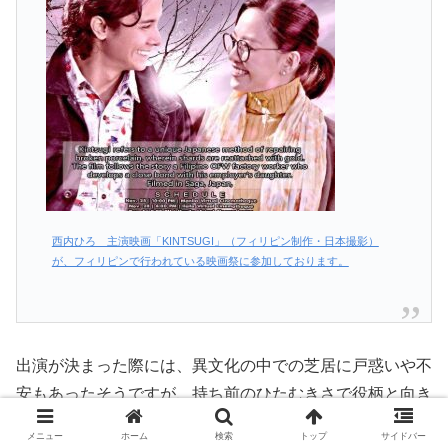
西内ひろ 主演映画「KINTSUGI」（フィリピン制作・日本撮影）
が、フィリピンで行われている映画祭に参加しております。
出演が決まった際には、異文化の中での芝居に戸惑いや不
安もあったそうですが、持ち前のひたむきさで役柄と向き
合い、フィリピンの俳優やスタッフと共に作品を作り上げ
メニュー
ホーム
検索
トップ
サイドバー