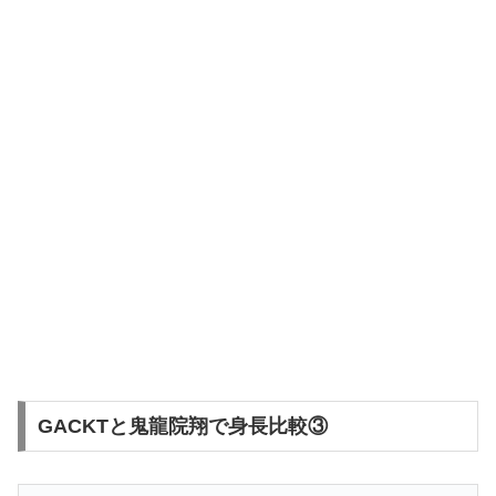
GACKTと鬼龍院翔で身長比較③