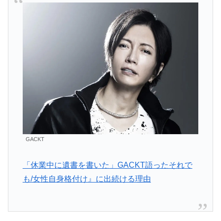
GACKT
「休業中に遺書を書いた」GACKT語ったそれで
も/女性自身格付け』に出続ける理由