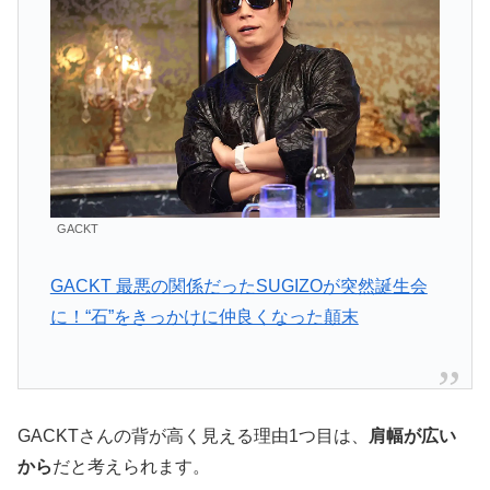
GACKT
GACKT 最悪の関係だったSUGIZOが突然誕生会
に！“石”をきっかけに仲良くなった顛末
GACKTさんの背が高く見える理由1つ目は、
肩幅が広い
から
だと考えられます。