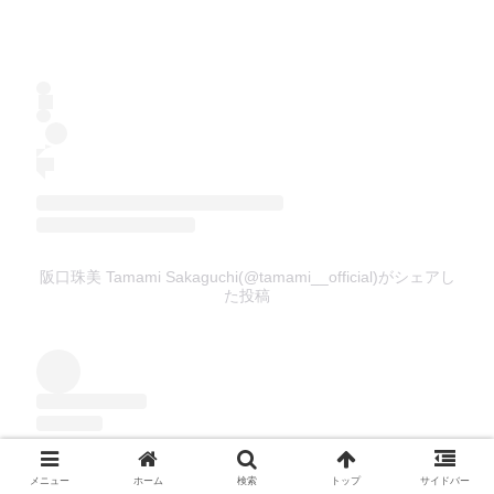
阪口珠美 Tamami Sakaguchi(@tamami__official)がシェアし
た投稿
メニュー
ホーム
検索
トップ
サイドバー