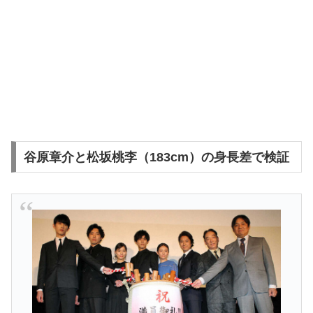
谷原章介と松坂桃李（183cm）の身長差で検証