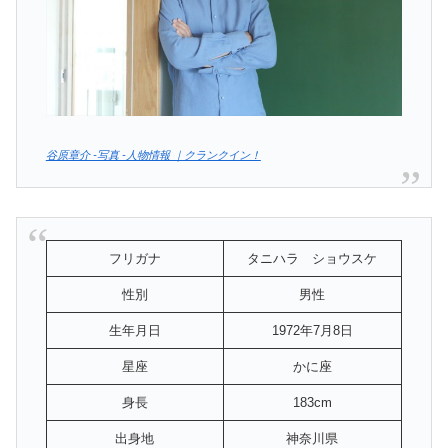
谷原章介 -写真 -人物情報 ｜クランクイン！
フリガナ
タニハラ ショウスケ
性別
男性
生年月日
1972年7月8日
星座
かに座
身長
183cm
出身地
神奈川県