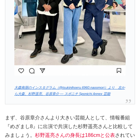
大森南朋のインスタグラム（@tsukinihoeru.6960.naoomori）より 左か
ら大森、杉野遥亮、谷原章介 ― スポニチ Sponichi Annex 芸能
まず、谷原章介さんより大きい芸能人として、情報番組
『めざまし8』に出演で共演した杉野遥亮さんと比較して
みましょう。
杉野遥亮さんの身長は186cmと公表
されてい