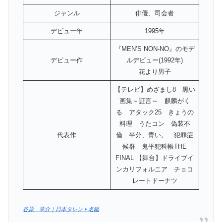
ジャンル
俳優、司会者
デビュー年
1995年
『MEN’S NON-NO』のモデ
デビュー作
ルデビュー(1992年)
花より男子
【テレビ】めざまし8 黒い
画集～証言～ 麒麟がく
る アタック25 きょうの
料理 うたコン 偽装不
代表作
倫 半分、青い。 犯罪症
候群 鬼平犯科帳THE
FINAL 【舞台】ドライブイ
ンカリフォルニア チョコ
レートドーナツ
谷原 章介｜日本タレント名鑑