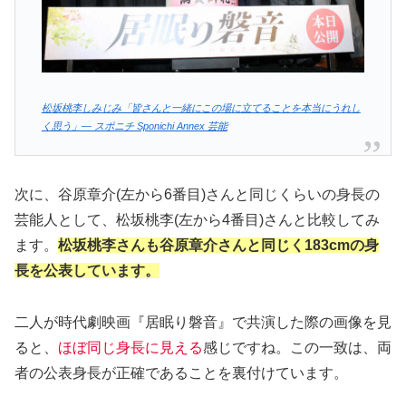
松坂桃李しみじみ「皆さんと一緒にこの場に立てることを本当にうれし
く思う」― スポニチ Sponichi Annex 芸能
次に、谷原章介(左から6番目)さんと同じくらいの身長の
芸能人として、松坂桃李(左から4番目)さんと比較してみ
ます。
松坂桃李さんも谷原章介さんと同じく183cmの身
長を公表しています。
二人が時代劇映画『居眠り磐音』で共演した際の画像を見
ると、
ほぼ同じ身長に見える
感じですね。この一致は、両
者の公表身長が正確であることを裏付けています。