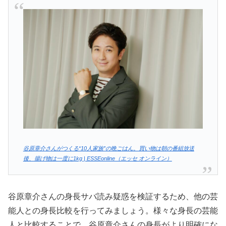
谷原章介さんがつくる“10人家族”の晩ごはん。買い物は朝の番組放送
後、揚げ物は一度に1kg | ESSEonline（エッセ オンライン）
谷原章介さんの身長サバ読み疑惑を検証するため、他の芸
能人との身長比較を行ってみましょう。様々な身長の芸能
人と比較することで、谷原章介さんの身長がより明確にな