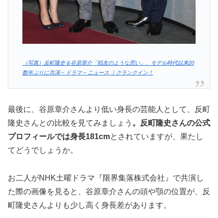
（写真）反町隆史＆谷原章介「戦友のような思い」、モデル時代以来20
数年ぶりに共演 – ドラマ – ニュース ｜クランクイン！
最後に、谷原章介さんより低い身長の芸能人として、反町
隆史さんとの比較を見てみましょう
。反町隆史さんの公式
プロフィールでは身長181cm
とされていますが、果たし
てどうでしょうか。
お二人がNHK土曜ドラマ『限界集落株式会社』で共演し
た際の画像を見ると、谷原章介さんの頭や顎の位置が、反
町隆史さんよりも少し高く身長差があります。