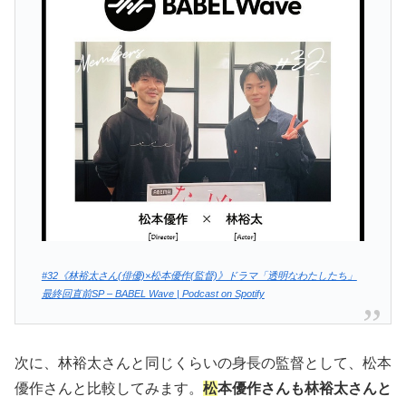
#32《林裕太さん(俳優)×松本優作(監督)》ドラマ「透明なわたしたち」
最終回直前SP – BABEL Wave | Podcast on Spotify
次に、林裕太さんと同じくらいの身長の監督として、松本
優作さんと比較してみます。
松
本優作さんも林裕太さんと