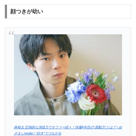
顔つきが幼い
林裕太 圧倒的な演技力でオファー続々！俳優4年目の“原動力”とは？ | め
ざましmedia | “好き”でつながる