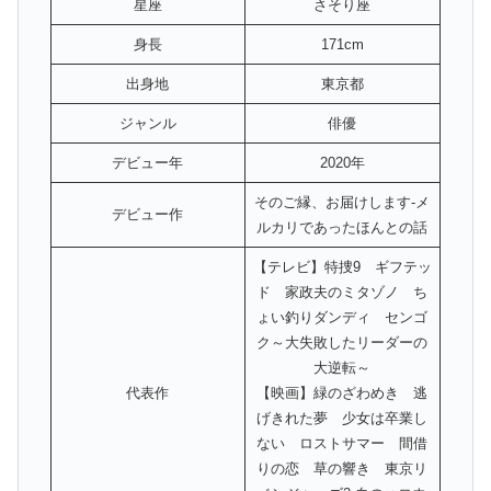
星座
さそり座
身長
171cm
出身地
東京都
ジャンル
俳優
デビュー年
2020年
そのご縁、お届けします-メ
デビュー作
ルカリであったほんとの話
【テレビ】特捜9 ギフテッ
ド 家政夫のミタゾノ ち
ょい釣りダンディ センゴ
ク～大失敗したリーダーの
大逆転～
代表作
【映画】緑のざわめき 逃
げきれた夢 少女は卒業し
ない ロストサマー 間借
りの恋 草の響き 東京リ