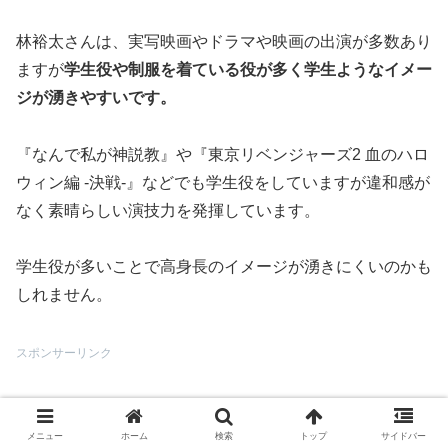
林裕太さんは、実写映画やドラマや映画の出演が多数あり
ますが
学生役や制服を着ている役が多く学生ようなイメー
ジが湧きやすいです。
『なんで私が神説教』や『東京リベンジャーズ2 血のハロ
ウィン編 -決戦-』などでも学生役をしていますが違和感が
なく素晴らしい演技力を発揮しています。
学生役が多いことで高身長のイメージが湧きにくいのかも
しれません。
スポンサーリンク
メニュー
ホーム
検索
トップ
サイドバー