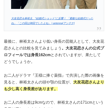
大友花恋＆林裕太、“結婚式ショット”に反響！ 「素敵な結婚式だった
ね」「この回は神回でしたよね」 | antenna[アンテナ]
最後に、林裕太さんより低い身長の芸能人として、大友花
恋さんとの比較を見てみましょう
。大友花恋さんの公式プ
ロフィールでは身長162cm
とされていますが、果たして
どうでしょうか。
お二人がドラマ『王様に捧ぐ薬指』で共演した際の画像を
見ると、林裕太さんの頭や顎の位置が、
大友花恋さんより
も少し高く身長差があります。
お二人の身長差は9cmなので、林裕太さんの171cmという