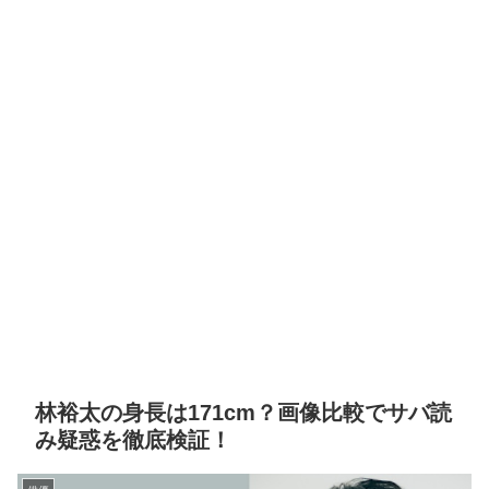
林裕太の身長は171cm？画像比較でサバ読
み疑惑を徹底検証！