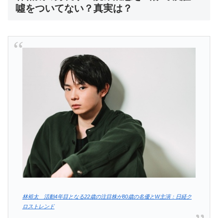
噓をついてない？真実は？
林裕太 活動4年目となる22歳の注目株が80歳の名優とW主演：日経ク
ロストレンド