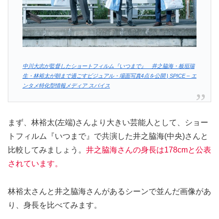
中川大志が監督したショートフィルム『いつまで』 井之脇海・板垣瑞
生・林裕太が朝まで過ごすビジュアル・場面写真4点を公開 | SPICE – エ
ンタメ特化型情報メディア スパイス
まず、林裕太(左端)さんより大きい芸能人として、ショー
トフィルム『いつまで』で共演した井之脇海(中央)さんと
比較してみましょう。
井之脇海さんの身長は178cmと公表
されています。
林裕太さんと井之脇海さんがあるシーンで並んだ画像があ
り、身長を比べてみます。