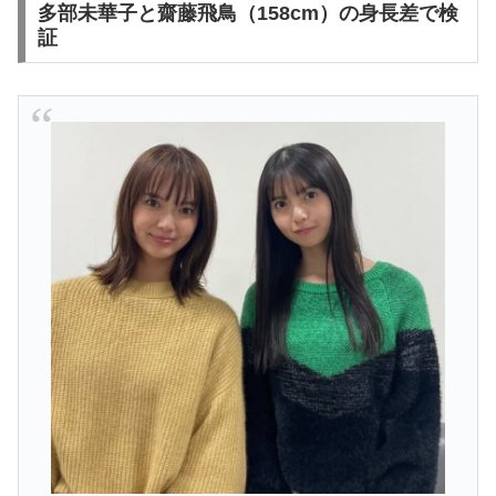
多部未華子と齋藤飛鳥（158cm）の身長差で検
証