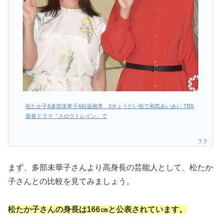
松たか子&多部未華子&松坂桃李、3きょうだい役で和気あいあい TBS
新春ドラマ『スロウトレイン』で
まず、多部未華子さんより高身長の芸能人として、松たか
子さんとの比較を見てみましょう。
松たか子さんの身長は166㎝と公表されています。