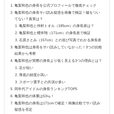
亀梨和也の身長を公式プロフィールで徹底チェック
亀梨和也の身長サバ読み疑惑を画像で検証！噓をつい
てない？真実は？
亀梨和也と仲村トオル（185cm）の身長差は？
亀梨和也と櫻井翔（171cm）の身長差で検証
石原さとみ（157cm）との並び写真でわかる身長差
亀梨和也は身長をサバ読みしていなかった！3つの比較
結果から考察
亀梨和也が実際の身長より低く見える3つの理由とは？
足が短い
厚底の頻度が高い
スポーツ選手との共演が多い
同年代アイドルの身長ランキングTOP5
亀梨和也の体重は53㎏！
亀梨和也の身長は171cmで確定！画像比較でサバ読み
疑惑を否定