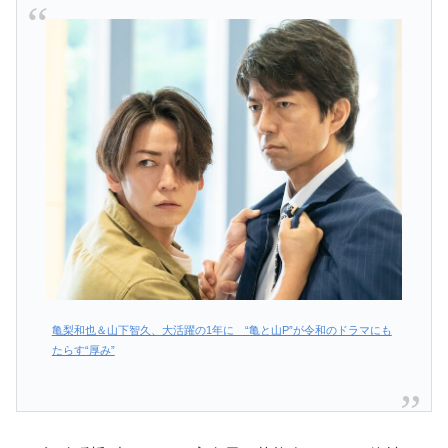
亀梨和也＆山下智久、大活躍の1年に “亀と山P”が令和のドラマにも
たらす“厚み”