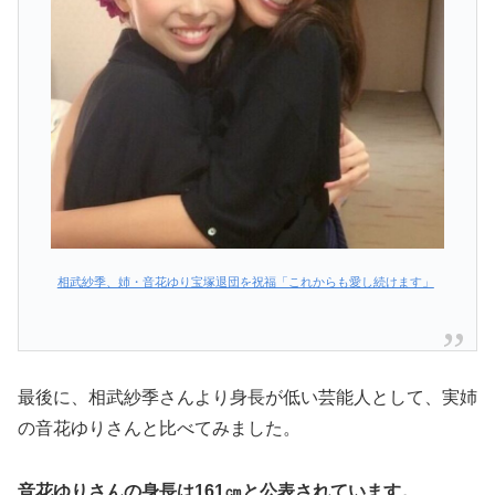
相武紗季、姉・音花ゆり宝塚退団を祝福「これからも愛し続けます」
最後に、相武紗季さんより身長が低い芸能人として、実姉
の音花ゆりさんと比べてみました。
音花ゆりさんの身長は161㎝と公表されています。