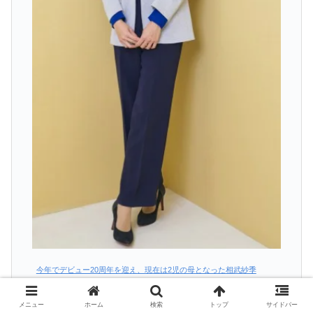
今年でデビュー20周年を迎え、現在は2児の母となった相武紗季
メニュー
ホーム
検索
トップ
サイドバー