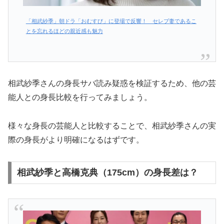
「相武紗季」朝ドラ「おむすび」に登場で反響！ セレブ妻であるこ
とを忘れるほどの親近感も魅力
相武紗季さんの身長サバ読み疑惑を検証するため、他の芸
能人との身長比較を行ってみましょう。
様々な身長の芸能人と比較することで、相武紗季さんの実
際の身長がより明確になるはずです。
相武紗季と高橋克典（175cm）の身長差は？