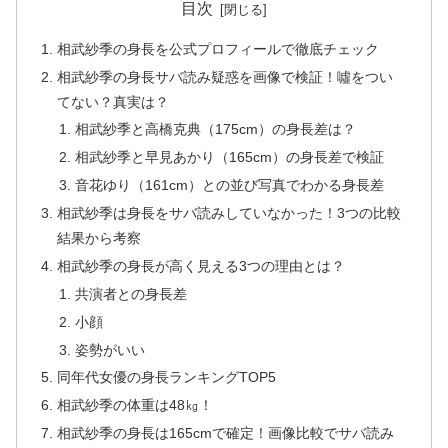
目次
相武紗季の身長を公式プロフィールで徹底チェック
相武紗季の身長サバ読み疑惑を画像で検証！噓をつい
てない？真実は？
相武紗季と高橋克典（175cm）の身長差は？
相武紗季と早見あかり（165cm）の身長差で検証
音花ゆり（161cm）との並び写真でわかる身長差
相武紗季は身長をサバ読みしていなかった！3つの比較
結果から考察
相武紗季の身長が高く見える3つの理由とは？
共演者との身長差
小顔
姿勢がいい
同年代女優の身長ランキングTOP5
相武紗季の体重は48㎏！
相武紗季の身長は165cmで確定！画像比較でサバ読み