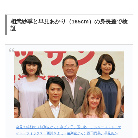
相武紗季と早見あかり（165cm）の身長差で検
証
会見で笑顔の（前列左から）泉ピン子、玉山鉄二、シャーロット・ケ
イト・フォックス、西川きよし（後列左から）西田尚美、早見あか