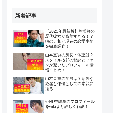
新着記事
【2025年最新版】笠松将の
歴代彼女が豪華すぎる！？
噂の真相と現在の恋愛事情
を徹底調査！
山本直寛の身長・体重は？
スタイル抜群の秘訣とファ
ンが驚いたプロフィール情
報まとめ！
山本直寛の学歴は？意外な
経歴と俳優としての素顔に
迫る！
や団 中嶋享のプロフィール
をwikiより詳しく解説！