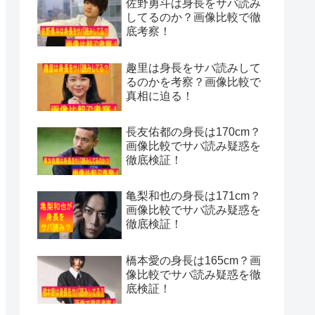
佐野勇斗は身長をサバ読み
してるのか？画像比較で徹
底考察！
趣里は身長をサバ読みして
るのかを考察？画像比較で
真相に迫る！
長友佑都の身長は170cm？
画像比較でサバ読み疑惑を
徹底検証！
亀梨和也の身長は171cm？
画像比較でサバ読み疑惑を
徹底検証！
橋本愛の身長は165cm？画
像比較でサバ読み疑惑を徹
底検証！