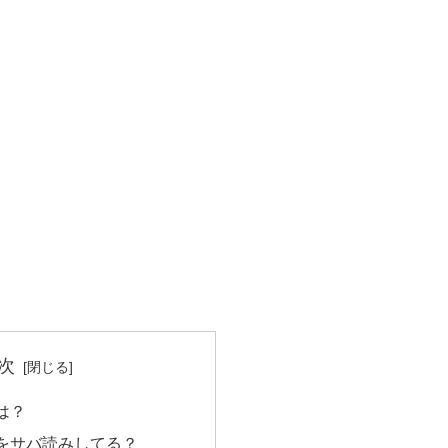
次
は？
をサバ読みしてる？