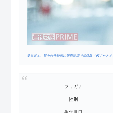
染谷将太、日中合作映画の撮影現場で初体験「何てたとえたら
フリガナ
性別
生年月日