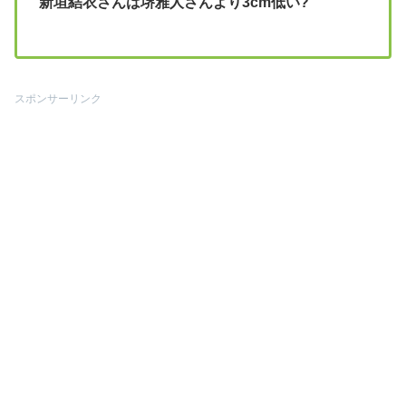
新垣結衣さんは堺雅人さんより3cm低い?
スポンサーリンク