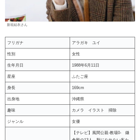
新垣結衣さん
フリガナ
アラガキ ユイ
性別
女性
生年月日
1988年6月11日
星座
ふたご座
身長
169cm
出身地
沖縄県
趣味
カメラ イラスト 掃除
ジャンル
女優
【テレビ】風間公親-教場0- 鎌
倉殿の13人 獣になれない私た