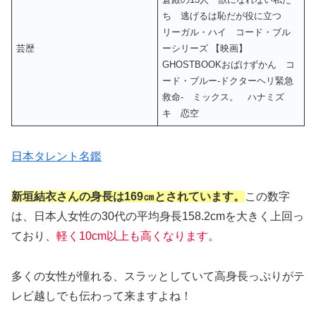
ち 逃げるは恥だが役に立つ
リーガル・ハイ コード・ブル
芸歴
ーシリーズ 【映画】
GHOSTBOOKおばけずかん コ
ード・ブルー-ドクターヘリ緊急
救命- ミックス。 ハナミズ
キ 恋空
日本タレント名鑑
新垣結衣さんの
身長は169㎝とされています。
この数字
は、日本人女性の30代の平均身長158.2cmを大きく上回っ
ており、
軽く10cm以上も高くなります。
多くの女性が憧れる、スラッとしていて高身長っぷりがテ
レビ越しでも伝わって来ますよね！