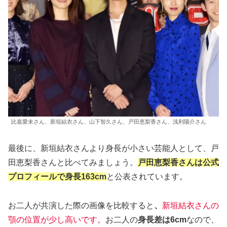
比嘉愛未さん、新垣結衣さん、山下智久さん、戸田恵梨香さん、浅利陽介さん
最後に、新垣結衣さんより身長が小さい芸能人として、戸
田恵梨香さんと比べてみましょう。
戸田恵梨香さんは公式
プロフィールで身長163cm
と公表されています。
お二人が共演した際の画像を比較すると
、
新垣結衣さんの
顎の位置が少し高いです。
お二人の
身長差は6cm
なので、