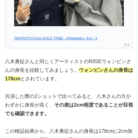
FANTASTICS from EXILE TRIBE（@fantastics_fext）X
八木勇征さんと同じくアーティストのRIISEウォンビンさ
んの身長を比較してみましょう。
ウォンビンさんの身長は
178cm
とされています。
共演した際の2ショットで比べてみると、八木さんの方が
わずかに身長が高く、
その差は2cm程度であることが目視
でも確認できます。
この検証結果から、八木勇征さんの身長は178cmに2cm加