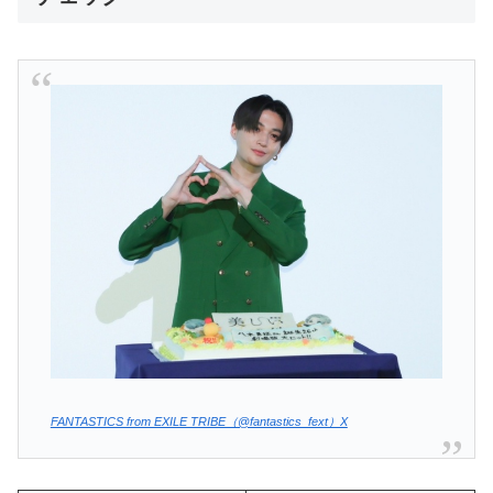
FANTASTICS from EXILE TRIBE（@fantastics_fext）X