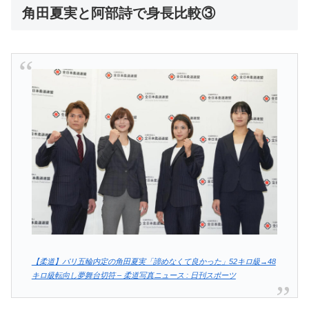
角田夏実と阿部詩で身長比較③
【柔道】パリ五輪内定の角田夏実「諦めなくて良かった」52キロ級→48
キロ級転向し夢舞台切符 – 柔道写真ニュース : 日刊スポーツ