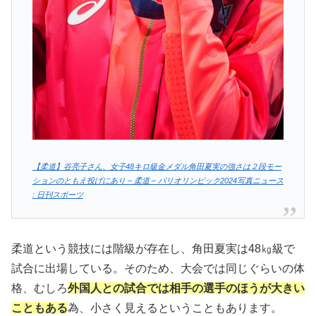
【柔道】谷亮子さん、女子48キロ級金メダル角田夏実の強さは２段モー
ションのともえ投げにあり – 柔道 – パリオリンピック2024写真ニュース
: 日刊スポーツ
柔道という競技には階級が存在し、角田夏実は48㎏級で
試合に出場している。そのため、大会では同じぐらいの体
格、むしろ
外国人との試合では相手の選手のほうが大きい
こともある
為、小さく見えるということもあります。