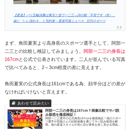
【柔道】パリ五輪決勝は東京と逆で一二三→詩の順「不安です（笑）」
妹に「いい流れを」と兄約束 – 柔道写真ニュース : 日刊スポーツ
まず、角田夏実より高身長のスポーツ選手として、阿部一
二三との比較し検証してみましょう。
阿部一二三の身長は
167cm
と公式で公表されています。二人が並んでいる写真
で比べてみると、2～3cm程度の差に見えます。
角田夏実の公式身長は161cmである為、顔半分ほどの差が
なければいけないと言えます。
阿部一二三の身長は167cm？画像比較でサバ読
み疑惑を徹底検証！
阿部一二三選手の公式身長167cmを徹底検証！他のスポー
ツ選手や芸能人との比較画像を通じてサバ読み疑惑を解
明。彼の柔道スタイルや見た目が身長を高く見せる理由も
詳しく解説。