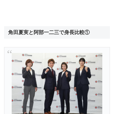
角田夏実と阿部一二三で身長比較①