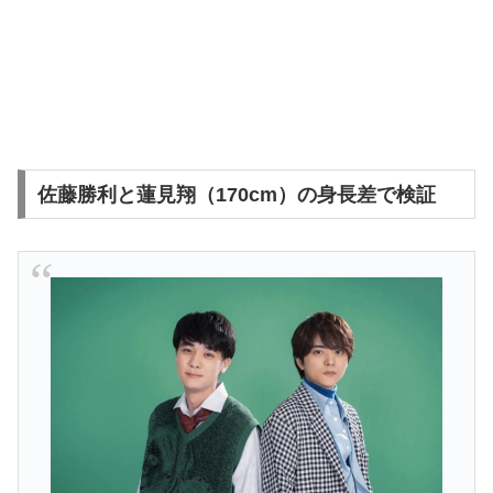
佐藤勝利と蓮見翔（170cm）の身長差で検証