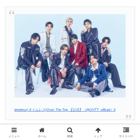
timelesz(タイムレス)Over The Top 【公式】（@OVTT_official）X
SexyZoneとして活動していた際は、佐藤勝利さんがセン
メニュー
ホーム
検索
トップ
サイドバー