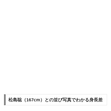
松島聡（167cm）との並び写真でわかる身長差