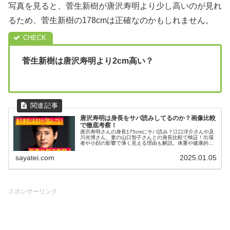
写真を見ると、菅生新樹が唐沢寿明より少し高いのが見れ
るため、菅生新樹の178cmは正確なのかもしれません。
菅生新樹は唐沢寿明より2cm高い？
唐沢寿明は身長をサバ読みしてるのか？画像比較
で徹底考察！
唐沢寿明さんの身長175cmにサバ読み？江口洋介さんや及
川光博さん、妻の山口智子さんとの身長比較で検証！出場
者や小顔の影響で薄く見える理由も解説。体重や健康的な
スタイル維持の秘密、同年代俳優との身長ランキングまで
詳しく紹介。
sayatei.com
2025.01.05
スポンサーリンク