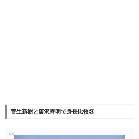
菅生新樹と唐沢寿明で身長比較③