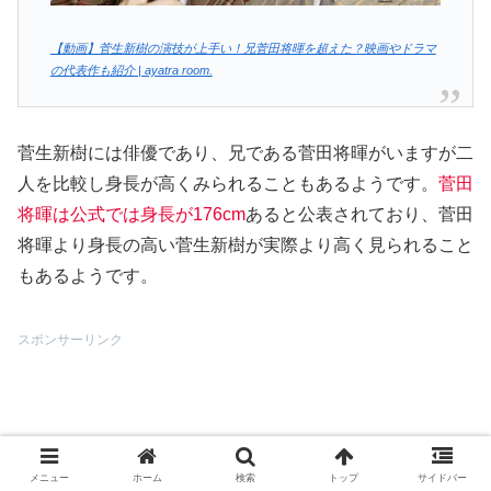
【動画】菅生新樹の演技が上手い！兄菅田将暉を超えた？映画やドラマ
の代表作も紹介 | ayatra room.
菅生新樹には俳優であり、兄である菅田将暉がいますが二
人を比較し身長が高くみられることもあるようです。
菅田
将暉は公式では身長が176cm
あると公表されており、菅田
将暉より身長の高い菅生新樹が実際より高く見られること
もあるようです。
スポンサーリンク
メニュー
ホーム
検索
トップ
サイドバー