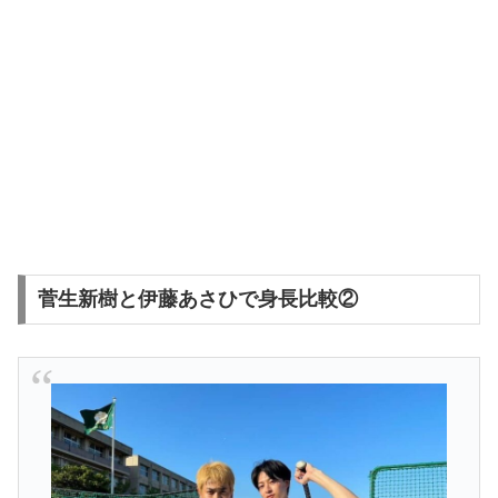
菅生新樹と伊藤あさひで身長比較②