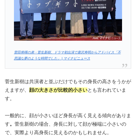
菅田将暉の弟・菅生新樹、ドラマ初出演で唐沢寿明からアドバイス「不
思議な夢のような時間でした」 | マイナビニュース
菅生新樹は共演者と並ぶだけでもその身長の高さをうかが
えますが、
顔の大きさが比較的小さい
とも言われていま
す。
一般的に、顔が小さいほど身長が高く見える傾向がありま
す
。
菅生新樹の場合、身長に対して顔が極端に小さいの
で、実際より高身長に見えるのかもしれません。