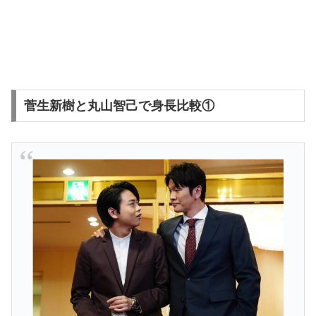
菅生新樹と丸山智己で身長比較①