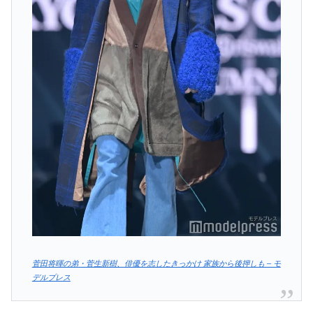
菅田将暉の弟・菅生新樹、俳優を志したきっかけ 家族から後押しも – モ
デルプレス