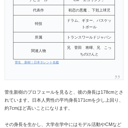
代表作
初恋の悪魔 、下剋上球児
ドラム、ギター、バスケッ
特技
トボール
所属
トランスワールドジャパン
兄 菅田 将暉、兄 こっ
関連人物
ちのけんと
菅生 新樹｜日本タレント名鑑
菅生新樹のプロフェールを見ると、彼の身長は178cmとさ
れています。日本人男性の平均身長171cmを少し上回り、
約7cmほど高いことになります。
その身長を生かし、大学在学中にはモデル活動やCMなど