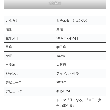
道枝駿佑
カタカナ
ミチエダ シュンスケ
性別
男性
生年月日
2002年7月25日
星座
獅子座
身長
180㎝
出身地
大阪府
ジャンル
アイドル・俳優
デビュー年
2021年
デビュー作
初心LOVE
ドラマ『母になる』『金田一少
年の事件簿』