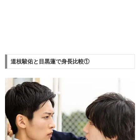
道枝駿佑と目黒蓮で身長比較①