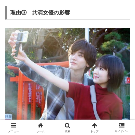
理由③ 共演女優の影響
道枝駿佑と福本莉子
メニュー
ホーム
検索
トップ
サイドバー