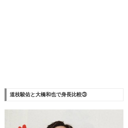
道枝駿佑と大橋和也で身長比較③