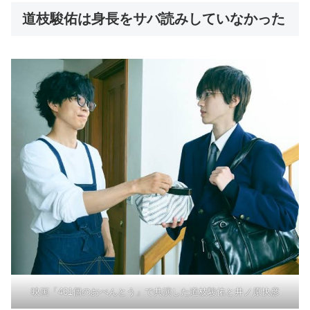
道枝駿佑は身長をサバ読みしていなかった
映画「461個のおべんとう」で共演した道枝駿佑と井ノ原快彦