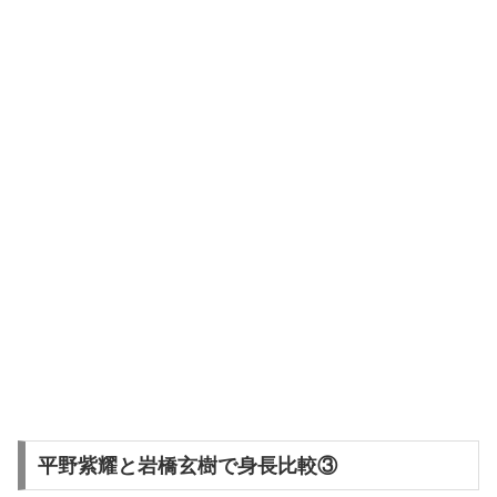
平野紫耀と岩橋玄樹で身長比較③