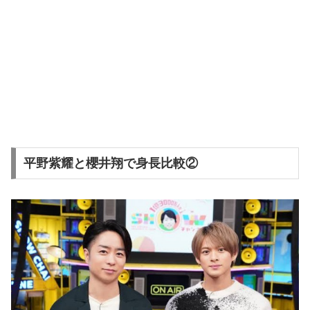
平野紫耀と櫻井翔で身長比較②