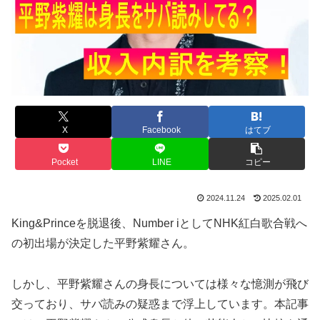
X
Facebook
はてブ
Pocket
LINE
コピー
2024.11.24
2025.02.01
King&Princeを脱退後、Number iとしてNHK紅白歌合戦へ
の初出場が決定した平野紫耀さん。
しかし、平野紫耀さんの身長については様々な憶測が飛び
交っており、サバ読みの疑惑まで浮上しています。本記事