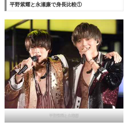
平野紫耀と永瀬廉で身長比較①
平野紫耀と永瀬廉