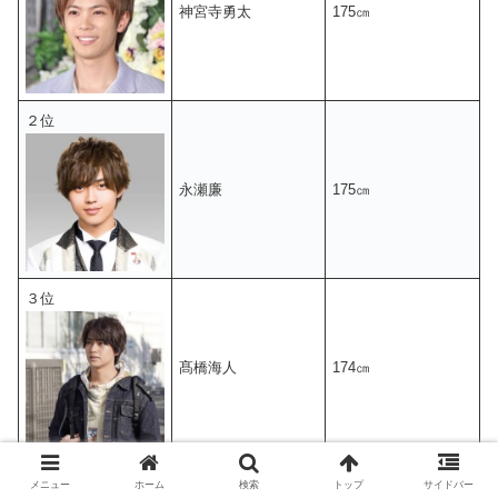
神宮寺勇太
175㎝
２位
永瀬廉
175㎝
３位
髙橋海人
174㎝
４位
メニュー
ホーム
検索
トップ
サイドバー