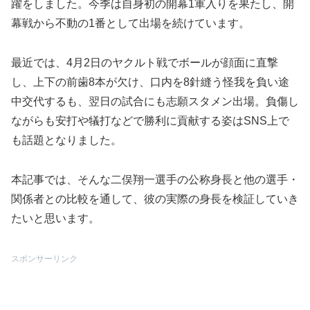
躍をしました。今季は自身初の開幕1軍入りを果たし、開
幕戦から不動の1番として出場を続けています。
最近では、4月2日のヤクルト戦でボールが顔面に直撃
し、上下の前歯8本が欠け、口内を8針縫う怪我を負い途
中交代するも、翌日の試合にも志願スタメン出場。負傷し
ながらも安打や犠打などで勝利に貢献する姿はSNS上で
も話題となりました。
本記事では、そんな二俣翔一選手の公称身長と他の選手・
関係者との比較を通して、彼の実際の身長を検証していき
たいと思います。
スポンサーリンク