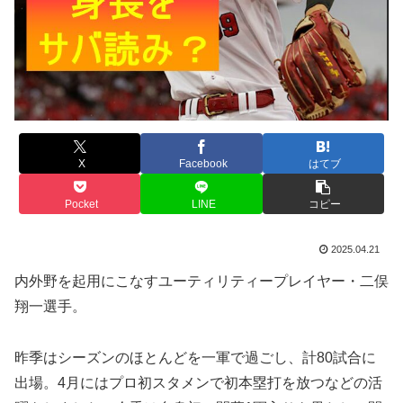
X
Facebook
はてブ
Pocket
LINE
コピー
2025.04.21
内外野を起用にこなすユーティリティープレイヤー・二俣
翔一選手。
昨季はシーズンのほとんどを一軍で過ごし、計80試合に
出場。4月にはプロ初スタメンで初本塁打を放つなどの活