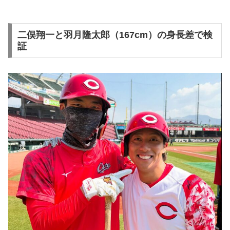
二俣翔一と羽月隆太郎（167cm）の身長差で検
証