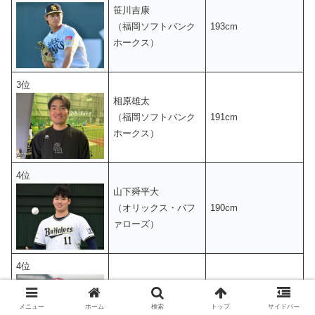
笹川吉康
（福岡ソフトバンク
193cm
ホークス）
3位
相原雄太
（福岡ソフトバンク
191cm
ホークス）
4位
山下舜平大
（オリックス・バフ
190cm
ァローズ）
4位
内星龍
190cm
（楽天イーグルス）
メニュー
ホーム
検索
トップ
サイドバー